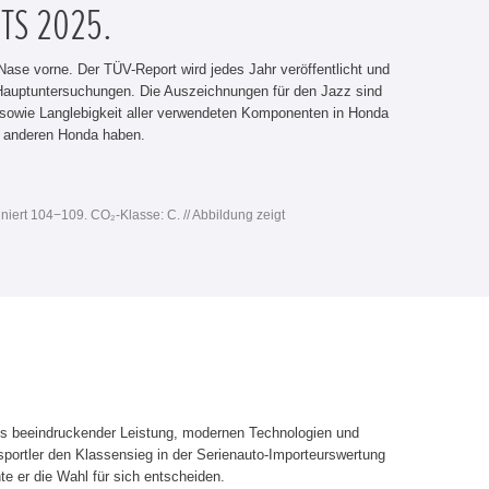
TS 2025.
ase vorne. Der TÜV-Report wird jedes Jahr veröffentlicht und
er Hauptuntersuchungen. Die Auszeichnungen für den Jazz sind
t sowie Langlebigkeit aller verwendeten Komponenten in Honda
m anderen Honda haben.
niert 104−109. CO₂-Klasse: C. // Abbildung zeigt
us beeindruckender Leistung, modernen Technologien und
portler den Klassensieg in der Serienauto-Importeurswertung
e er die Wahl für sich entscheiden.