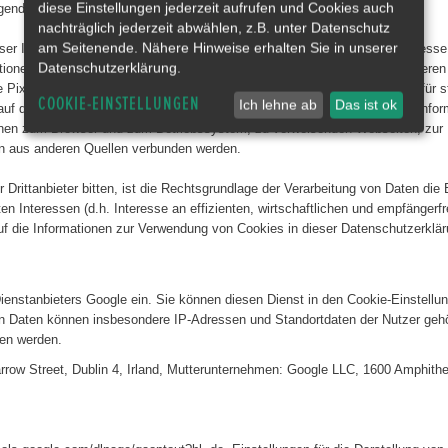
diese Einstellungen jederzeit aufrufen und Cookies auch
nd einheitlich bezeichnet als „Inhalte”).
nachträglich jederzeit abwählen, z.B. unter Datenschutz
am Seitenende. Nähere Hinweise erhalten Sie in unserer
ser Inhalte die IP-Adresse der Nutzer verarbeiten, da sie ohne die IP-Adress
Datenschutzerklärung.
ktionen erforderlich. Wir bemühen uns, nur solche Inhalte zu verwenden, deren 
te Pixel-Tags (unsichtbare Grafiken, auch als „Web Beacons“ bezeichnet) für
COOKIE-EINSTELLUNGEN
Ich lehne ab
Das ist ok
 auf den Seiten dieser Webseite, ausgewertet werden. Die pseudonymen Infor
onen zum Browser und zum Betriebssystem, zu verweisenden Webseiten, zur
en aus anderen Quellen verbunden werden.
 Drittanbieter bitten, ist die Rechtsgrundlage der Verarbeitung von Daten die 
 Interessen (d.h. Interesse an effizienten, wirtschaftlichen und empfängerfreu
die Informationen zur Verwendung von Cookies in dieser Datenschutzerklär
nstanbieters Google ein. Sie können diesen Dienst in den Cookie-Einstellung
en Daten können insbesondere IP-Adressen und Standortdaten der Nutzer gehöre
ben werden.
Barrow Street, Dublin 4, Irland, Mutterunternehmen: Google LLC, 1600 Amphit