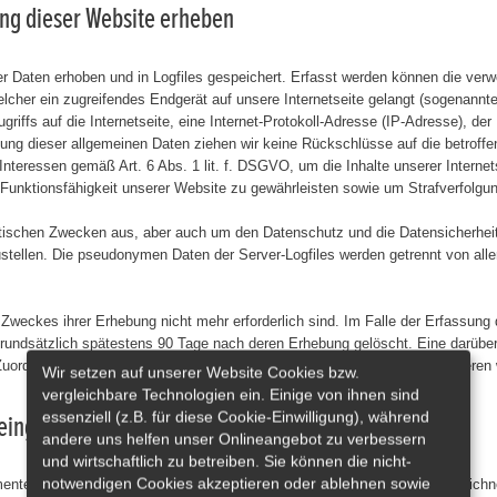
ung dieser Website erheben
er Daten erhoben und in Logfiles gespeichert. Erfasst werden können die ve
cher ein zugreifendes Endgerät auf unsere Internetseite gelangt (sogenannte 
griffs auf die Internetseite, eine Internet-Protokoll-Adresse (IP-Adresse), de
zung dieser allgemeinen Daten ziehen wir keine Rückschlüsse auf die betroff
teressen gemäß Art. 6 Abs. 1 lit. f. DSGVO, um die Inhalte unserer Internetse
 Funktionsfähigkeit unserer Website zu gewährleisten sowie um Strafverfolgun
ischen Zwecken aus, aber auch um den Datenschutz und die Datensicherheit z
stellen. Die pseudonymen Daten der Server-Logfiles werden getrennt von all
Zweckes ihrer Erhebung nicht mehr erforderlich sind. Im Falle der Erfassung de
grundsätzlich spätestens 90 Tage nach deren Erhebung gelöscht. Eine darübe
uordnung des aufrufenden Clients nicht mehr möglich ist, es sei denn, deren
Wir setzen auf unserer Website Cookies bzw.
vergleichbare Technologien ein. Einige von ihnen sind
essenziell (z.B. für diese Cookie-Einwilligung), während
 eingebettete Funktionen sowie Inhalte)
andere uns helfen unser Onlineangebot zu verbessern
und wirtschaftlich zu betreiben. Sie können die nicht-
notwendigen Cookies akzeptieren oder ablehnen sowie
nte ein, die von den Servern ihrer jeweiligen Anbieter (nachfolgend bezeichn