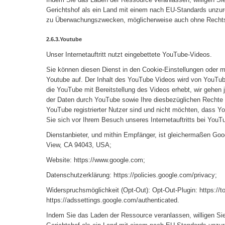
Gerichtshof als ein Land mit einem nach EU-Standards unzur
zu Überwachungszwecken, möglicherweise auch ohne Rechtsb
2.6.3.Youtube
Unser Internetauftritt nutzt eingebettete YouTube-Videos.
Sie können diesen Dienst in den Cookie-Einstellungen oder mi
Youtube auf. Der Inhalt des YouTube Videos wird von YouTube
die YouTube mit Bereitstellung des Videos erhebt, wir gehen
der Daten durch YouTube sowie Ihre diesbezüglichen Rechte 
YouTube registrierter Nutzer sind und nicht möchten, dass Y
Sie sich vor Ihrem Besuch unseres Internetauftritts bei YouT
Dienstanbieter, und mithin Empfänger, ist gleichermaßen Goo
View, CA 94043, USA;
Website: https://www.google.com;
Datenschutzerklärung: https://policies.google.com/privacy;
Widerspruchsmöglichkeit (Opt-Out): Opt-Out-Plugin: https://
https://adssettings.google.com/authenticated.
Indem Sie das Laden der Ressource veranlassen, willigen Si