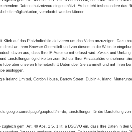
eichendem Datenschutzniveau eingeschätzt. Es besteht insbesondere das Ris
ehelfsmöglichkeiten, verarbeitet werden können.
t Klick auf das Platzhalterbild aktivieren um das Video anzuzeigen. Dazu ba
 direkt an Ihren Browser übermittelt und von diesem in die Website eingebu
 jedoch davon aus, dass Ihre IP-Adresse mit erfasst wird. Zweck und Umfang
und Einstellungsmöglichkeiten zum Schutz Ihrer Privatsphäre entnehmen Sie
ouTube über unseren Internetauftritt Daten über Sie sammelt und mit Ihren b
ube ausloggen.
gle Ireland Limited, Gordon House, Barrow Street, Dublin 4, Irland, Mutter
tools.google.com/dlpage/gaoptout?hl=de, Einstellungen für die Darstellung vo
e zugleich gem. Art. 49 Abs. 1 S. 1 lit. a DSGVO ein, dass Ihre Daten in de