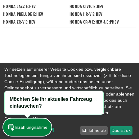
HONDA JAZZ E:HEV
HONDA CIVIC E:HEV
HONDA PRELUDE E:HEV
HONDA HR-V E:HEV
HONDA ZR-V E:HEV
HONDA CR-V E:HEV & E:PHEV
Wir setzen auf unserer Website Cookies bzw. vergleichbare
Technologien ein. Einige von ihnen sind essenziell (z.B. für diese
Cookie-Einwilligung), während andere uns helfen unser
Onlineangebot zu verbessern und wirtschaftlich zu betreiben. Sie
können die nicht-notwendigen Cookies akzeptieren oder ablehnen
Möchten Sie Ihr aktuelles Fahrzeug
sowie diese Einstellungen jederzeit aufrufen und Cookies auch
Schließen
eintauschen?
nachträglich jederzeit abwählen, z.B. unter Datenschutz am
Seitenende. Nähere Hinweise erhalten Sie in unserer
Datenschutzerklärung.
Inzahlungnahme
COOKIE-EINSTELLUNGEN
Ich lehne ab
Das ist ok