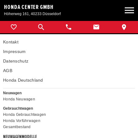
HONDA CENTER GMBH
Höherweg 161, 40233 Düsseldorf
Neuwagen
Kontakt
Gebrauchtwagen
Impressum
Datenschutz
Angebote
AGB
Honda Deutschland
Service & Zubehör
Neuwagen
Honda Neuwagen
Unser Autohaus
Gebrauchtwagen
Honda Gebrauchtwagen
Honda Vorführwagen
Gesamtbestand
NEUWAGENMODELLE