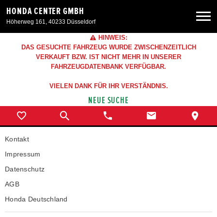
HONDA CENTER GMBH
Höherweg 161, 40233 Düsseldorf
HINWEIS:
Neuwagen
DAS GESUCHTE FAHRZEUG WURDE ZWISCHENZEITLICH
VERKAUFT BZW. IST NICHT MEHR IN UNSERER
FAHRZEUGDATENBANK VERFÜGBAR.
Gebrauchtwagen
VIELEN DANK FÜR IHR VERSTÄNDNIS.
NEUE SUCHE
Angebote
Service & Zubehör
Kontakt
Impressum
Unser Autohaus
Datenschutz
AGB
Honda Deutschland