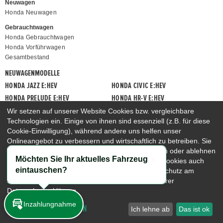
Neuwagen
Honda Neuwagen
Gebrauchtwagen
Honda Gebrauchtwagen
Honda Vorführwagen
Gesamtbestand
NEUWAGENMODELLE
HONDA JAZZ E:HEV
HONDA CIVIC E:HEV
HONDA PRELUDE E:HEV
HONDA HR-V E:HEV
HONDA ZR-V E:HEV
HONDA CR-V E:HEV & E:PHEV
Wir setzen auf unserer Website Cookies bzw. vergleichbare
Technologien ein. Einige von ihnen sind essenziell (z.B. für diese
Cookie-Einwilligung), während andere uns helfen unser
Onlineangebot zu verbessern und wirtschaftlich zu betreiben. Sie
können die nicht-notwendigen Cookies akzeptieren oder ablehnen
Möchten Sie Ihr aktuelles Fahrzeug
sowie diese Einstellungen jederzeit aufrufen und Cookies auch
Schließen
eintauschen?
nachträglich jederzeit abwählen, z.B. unter Datenschutz am
Seitenende. Nähere Hinweise erhalten Sie in unserer
Datenschutzerklärung.
Inzahlungnahme
COOKIE-EINSTELLUNGEN
Ich lehne ab
Das ist ok